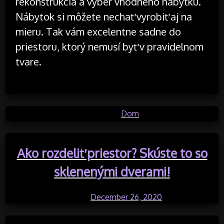
rekonštrukcia a výber vhodného nábytku.
Nábytok si môžete nechať vyrobiť aj na
mieru. Tak vám excelentne sadne do
priestoru, ktorý nemusí byť v pravidelnom
tvare.
Posted in
Dom
Ako rozdeliť priestor? Skúste to so
sklenenými dverami!
Posted on
December 26, 2020
by