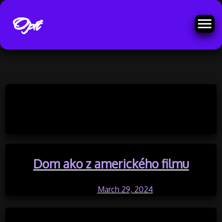
Opit
Skip
to
Category:
Dom
content
Dom ako z amerického filmu
Posted on
March 29, 2024
by