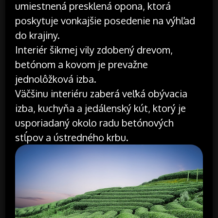
umiestnená presklená opona, ktorá
poskytuje vonkajšie posedenie na výhľad
do krajiny.
Interiér šikmej vily zdobený drevom,
betónom a kovom je prevažne
jednolôžková izba.
Väčšinu interiéru zaberá veľká obývacia
izba, kuchyňa a jedálenský kút, ktorý je
usporiadaný okolo radu betónových
stĺpov a ústredného krbu.