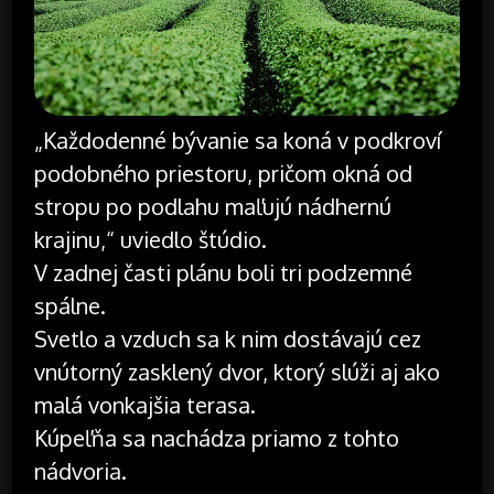
„Každodenné bývanie sa koná v podkroví
podobného priestoru, pričom okná od
stropu po podlahu maľujú nádhernú
krajinu,“ uviedlo štúdio.
V zadnej časti plánu boli tri podzemné
spálne.
Svetlo a vzduch sa k nim dostávajú cez
vnútorný zasklený dvor, ktorý slúži aj ako
malá vonkajšia terasa.
Kúpeľňa sa nachádza priamo z tohto
nádvoria.