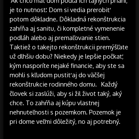
Ak chcú mať dom podľa ich tajných prianí,
je to nutnosť. Dom si vedia prerobiť
potom dôkladne. Dôkladná rekonštrukcia
zahŕňa aj sanitu, či kompletné vymenenie
podláh alebo aj premaľovanie stien.
Taktiež o takejto rekonštrukcii premýšľate
už dlhšiu dobu? Niekedy je lepšie počkať,
kým nasporíte nejaké financie, aby ste sa
mohli s kľudom pustiť aj do väčšej
rekonštrukcie rodinného domu.
Každý
človek si zaslúži, aby si žil život taký, aký
chce. To zahŕňa aj kúpu vlastnej
nehnuteľnosti s pozemkom. Pozemok je
pri dome veľmi dôležitý, no aj potrebný.