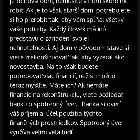
je to novší dom, nemusíte v ňom skoro nič
robiť. Ak je to však starší dom, potrebujete
si ho prerobiť tak, aby vám spĺňal všetky
vaše potreby. Každý človek má inú
predstavu o zariadení svojej
nehnuteľnosti. Aj dom v pôvodom stave si
viete zrekonštruovať tak, aby vyzeral ako
novostavba. Na to však budete
potrebovať viac financií, než si možno
teraz myslíte. Máte ich? Ak nemáte
financie na rekonštrukciu, viete požiadať
banku o spotrebný úver.
Banka si overí
váš príjem aj účel použitia týchto
finančných prostriedkov. Spotrebný úver
využíva veľmi veľa ľudí.