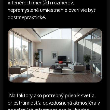
interiéroch menších rozmerov,
nepremyslené umiestnenie dverí vie byť
dosť nepraktické.
Na faktory ako potrebný prienik svetla,
priestrannosť a odvzdušnená atmosféra v
oddelených miestnostiach je vhodné