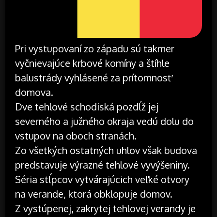
Pri vystupovaní zo západu sú takmer
vyčnievajúce krbové komíny a štíhle
balustrády vyhlásené za prítomnosť
domova.
Dve tehlové schodiská pozdĺž jej
severného a južného okraja vedú dolu do
vstupov na oboch stranách.
Zo všetkých ostatných uhlov však budova
predstavuje výrazné tehlové vyvýšeniny.
Séria stĺpcov vytvárajúcich veľké otvory
na verande, ktorá obklopuje domov.
Z vystúpenej, zakrytej tehlovej verandy je