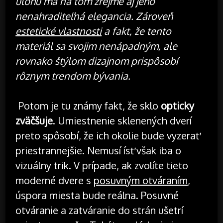
úlohu má na tom zrejme aj jeho
nenahraditeľná elegancia. Zároveň
estetické vlastnosti
a fakt, že tento
materiál sa svojim nenápadným, ale
rovnako štýlom dizajnom prispôsobí
rôznym trendom bývania.
Potom je tu známy fakt, že sklo
opticky
zväčšuje
. Umiestnenie sklenených dverí
preto spôsobí, že ich okolie bude vyzerať
priestrannejšie. Nemusí ísť však iba o
vizuálny trik. V prípade, ak zvolíte tieto
moderné dvere s
posuvným otváraním
,
úspora miesta bude reálna. Posuvné
otváranie a zatváranie do strán ušetrí