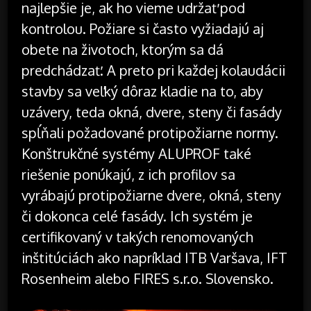
najlepšie je, ak ho vieme udržať pod
kontrolou. Požiare si často vyžiadajú aj
obete na životoch, ktorým sa dá
predchádzať. A preto pri každej kolaudácii
stavby sa veľký dôraz kladie na to, aby
uzávery, teda okná, dvere, steny či fasády
spĺňali požadované protipožiarne normy.
Konštrukčné systémy ALUPROF také
riešenie ponúkajú, z ich profilov sa
vyrábajú protipožiarne dvere, okná, steny
či dokonca celé fasády. Ich systém je
certifikovaný v takých renomovaných
inštitúciách ako napríklad ITB Varšava, IFT
Rosenheim alebo FIRES s.r.o. Slovensko.