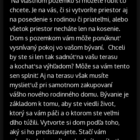
Na vlastnom pozemku si môžete robiť čo
chcete. Je na vás, či si vytvoríte priestor aj
na posedenie s rodinou či priateľmi, alebo
všetok priestor necháte len na kosenie.
Dom s pozemkom vám môže ponúknuť
vysnívaný pokoj vo vašom bývaní.
Chceli
by ste si len tak sadnúť na vašu terasu
a kochať sa výhľadom? Môže sa vám tento
sen splniť. Aj na terasu však musíte
myslieť už pri samotnom zakupovaní
vášho nového rodinného domu. Bývanie je
základom k tomu, aby ste viedli život,
ktorý sa vám páči a o ktorom ste veľmi
dlho túžili. Vytvorte si dom podľa toho,
aký si ho predstavujete. Stačí vám