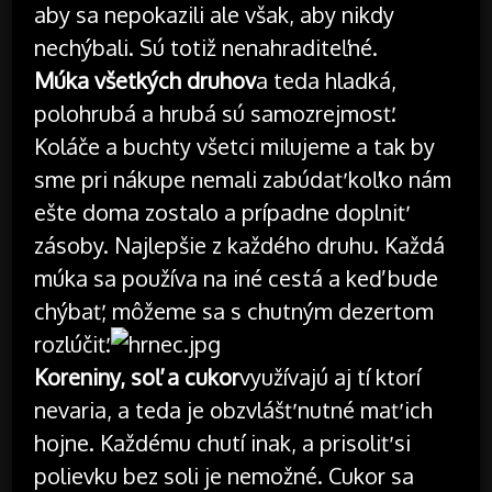
aby sa nepokazili ale však, aby nikdy
nechýbali. Sú totiž nenahraditeľné.
Múka všetkých druhov
a teda hladká,
polohrubá a hrubá sú samozrejmosť.
Koláče a buchty všetci milujeme a tak by
sme pri nákupe nemali zabúdať koľko nám
ešte doma zostalo a prípadne doplniť
zásoby. Najlepšie z každého druhu. Každá
múka sa používa na iné cestá a keď bude
chýbať, môžeme sa s chutným dezertom
rozlúčiť.
Koreniny, soľ a cukor
využívajú aj tí ktorí
nevaria, a teda je obzvlášť nutné mať ich
hojne. Každému chutí inak, a prisoliť si
polievku bez soli je nemožné. Cukor sa