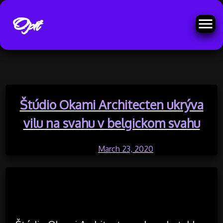
Opit
Skip
Štúdio Okami Architecten ukrýva
to
content
vilu na svahu v belgickom svahu
Posted on
March 23, 2020
by