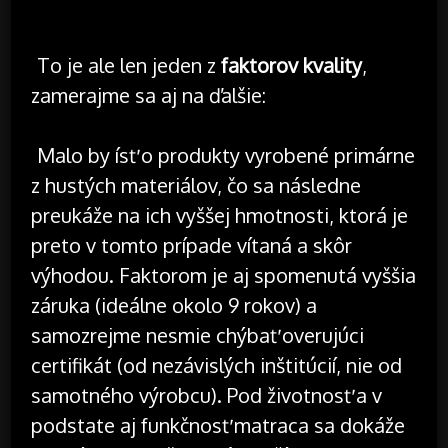
https://youtu.be/QRZipLN4uyM
To je ale len jeden z
faktorov kvality
,
zamerajme sa aj na ďalšie:
Malo by ísť o produkty vyrobené primárne
z hustých materiálov, čo sa následne
preukáže na ich vyššej hmotnosti, ktorá je
preto v tomto prípade vítaná a skôr
výhodou. Faktorom je aj spomenutá vyššia
záruka (ideálne okolo 9 rokov) a
samozrejme nesmie chýbať overujúci
certifikát (od nezávislých inštitúcií, nie od
samotného výrobcu). Pod životnosť a v
podstate aj funkčnosť matraca sa dokáže