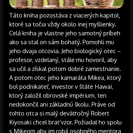
Táto kniha pozostáva z viacerých kapitol,
ktoré sa točia vždy okolo inej myšlienky.
Celá kniha je vlastne jeho samotný príbeh
ako sa stal on sám bohatý. Pomohli mu
jeho dvaja otcovia. Jeho biologický otec –
profesor, vzdelaný, stále mu hovoril, aby
sa učil a získal potom dobré zamestnanie.
A potom otec jeho kamaráta Mikea, ktorý
bol podnikateľ, investor v štáte Hawai,
ktorý založil obrovské impérium, ten
nedokončil ani základnú školu. Práve od
tohto otca si malý deväťročný Robert
Kiyosaki chcel brať vzor. Požiadal ho spolu
s Mikeom aby im robil osobného mentora