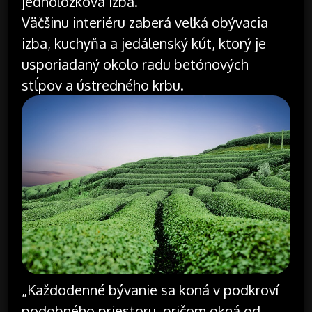
jednolôžková izba.
Väčšinu interiéru zaberá veľká obývacia
izba, kuchyňa a jedálenský kút, ktorý je
usporiadaný okolo radu betónových
stĺpov a ústredného krbu.
„Každodenné bývanie sa koná v podkroví
podobného priestoru, pričom okná od