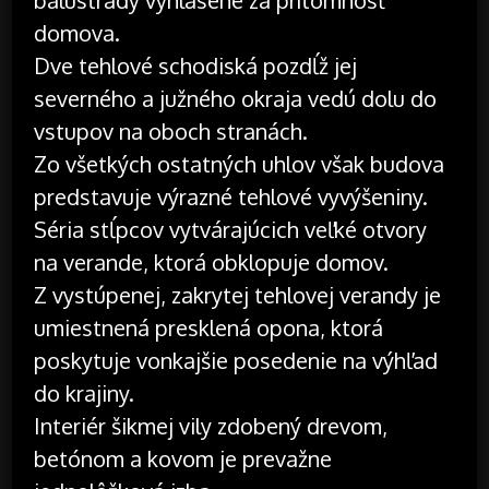
balustrády vyhlásené za prítomnosť
domova.
Dve tehlové schodiská pozdĺž jej
severného a južného okraja vedú dolu do
vstupov na oboch stranách.
Zo všetkých ostatných uhlov však budova
predstavuje výrazné tehlové vyvýšeniny.
Séria stĺpcov vytvárajúcich veľké otvory
na verande, ktorá obklopuje domov.
Z vystúpenej, zakrytej tehlovej verandy je
umiestnená presklená opona, ktorá
poskytuje vonkajšie posedenie na výhľad
do krajiny.
Interiér šikmej vily zdobený drevom,
betónom a kovom je prevažne