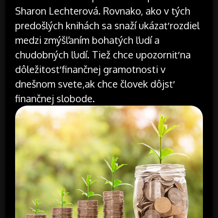
Sharon Lechterová. Rovnako, ako v tých
predošlých knihách sa snaží ukázať rozdiel
medzi zmýšľaním bohatých ľudí a
chudobných ľudí. Tiež chce upozorniť na
dôležitosť finančnej gramotnosti v
dnešnom svete,ak chce človek dôjsť
finančnej slobode.