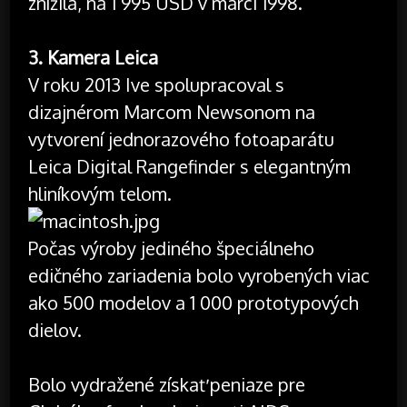
znížila, na 1 995 USD v marci 1998.
3. Kamera Leica
V roku 2013 Ive spolupracoval s
dizajnérom Marcom Newsonom na
vytvorení jednorazového fotoaparátu
Leica Digital Rangefinder s elegantným
hliníkovým telom.
Počas výroby jediného špeciálneho
edičného zariadenia bolo vyrobených viac
ako 500 modelov a 1 000 prototypových
dielov.
Bolo vydražené získať peniaze pre