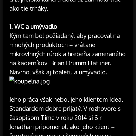
ako tie trháky.
1. WC a umývadlo
Kým tam bol požiadaný, aby pracoval na
mnohých produktoch – vrátane
mikrovlnných rúrok a hrebeňa zameraného
na kaderníkov: Brian Drumm Flatliner.
Navrhol však aj toaletu a umývadlo.
Jeho práca však nebol jeho klientom Ideal
Standardom dobre prijatý. V rozhovore s
časopisom Time v roku 2014 si Sir
Jonathan pripomenul, ako jeho klient –
športový nos nosa z červených nosov –