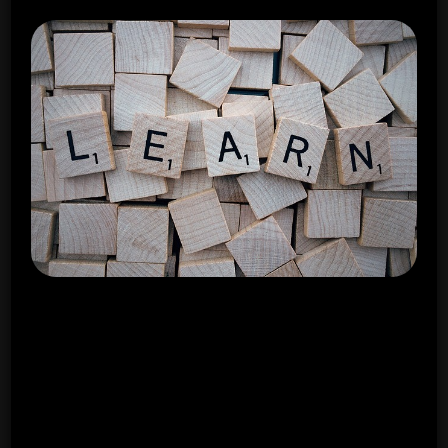
V súvislosti s touto hrou existuje mnoho
zaujímavých faktov. Tak napríklad kocky, ktoré
sa pri nej používajú, sú aj dnes vyrábané výlučne
zo špeciálneho druhu dreva. Ide o drevo