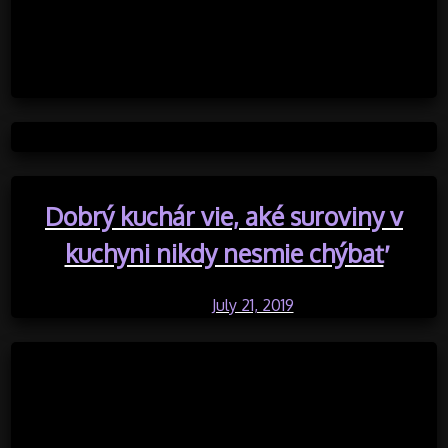
používaná ako zábavná forma na učenie
anglického jazyka.
Posted in Uncategorized
Dobrý kuchár vie, aké suroviny v
kuchyni nikdy nesmie chýbať
Posted on
July 21, 2019
by