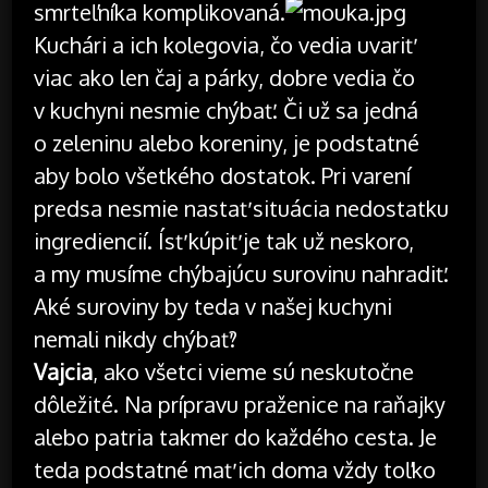
smrteľníka komplikovaná.
Kuchári a ich kolegovia, čo vedia uvariť
viac ako len čaj a párky, dobre vedia čo
v kuchyni nesmie chýbať. Či už sa jedná
o zeleninu alebo koreniny, je podstatné
aby bolo všetkého dostatok. Pri varení
predsa nesmie nastať situácia nedostatku
ingrediencií. Ísť kúpiť je tak už neskoro,
a my musíme chýbajúcu surovinu nahradiť.
Aké suroviny by teda v našej kuchyni
nemali nikdy chýbať?
Vajcia
, ako všetci vieme sú neskutočne
dôležité. Na prípravu praženice na raňajky
alebo patria takmer do každého cesta. Je
teda podstatné mať ich doma vždy toľko