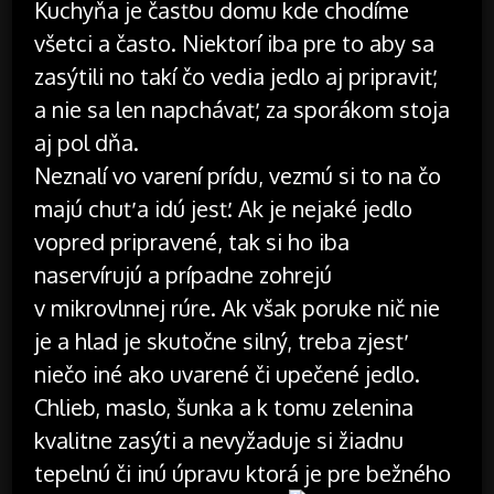
Kuchyňa je časťou domu kde chodíme
všetci a často. Niektorí iba pre to aby sa
zasýtili no takí čo vedia jedlo aj pripraviť,
a nie sa len napchávať, za sporákom stoja
aj pol dňa.
Neznalí vo varení prídu, vezmú si to na čo
majú chuť a idú jesť. Ak je nejaké jedlo
vopred pripravené, tak si ho iba
naservírujú a prípadne zohrejú
v mikrovlnnej rúre. Ak však poruke nič nie
je a hlad je skutočne silný, treba zjesť
niečo iné ako uvarené či upečené jedlo.
Chlieb, maslo, šunka a k tomu zelenina
kvalitne zasýti a nevyžaduje si žiadnu
tepelnú či inú úpravu ktorá je pre bežného