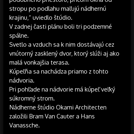
stropu po podlahu maľujú nádhernú
krajinu,“ uviedlo štúdio.
V zadnej časti plánu boli tri podzemné
spálne.
Svetlo a vzduch sa k nim dostávajú cez
vnútorný zasklený dvor, ktorý slúži aj ako
malá vonkajšia terasa.
Kúpeľňa sa nachádza priamo z tohto
nádvoria.
Pri pohľade na nádvorie má kúpeľ veľký
súkromný strom.
Nádherne štúdio Okami Architecten
založili Bram Van Cauter a Hans
Vanassche.