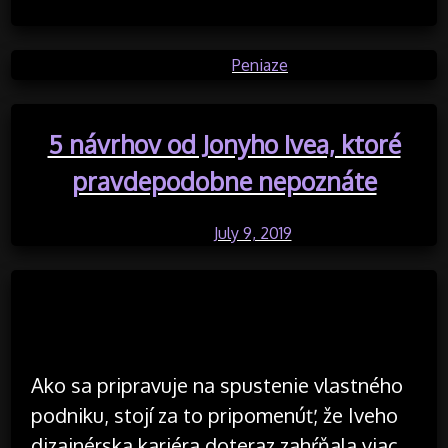
Posted in
Peniaze
5 návrhov od Jonyho Ivea, ktoré
pravdepodobne nepoznáte
Posted on
July 9, 2019
by
Ako sa pripravuje na spustenie vlastného
podniku, stojí za to pripomenúť, že Iveho
dizajnérska kariéra doteraz zahŕňala viac