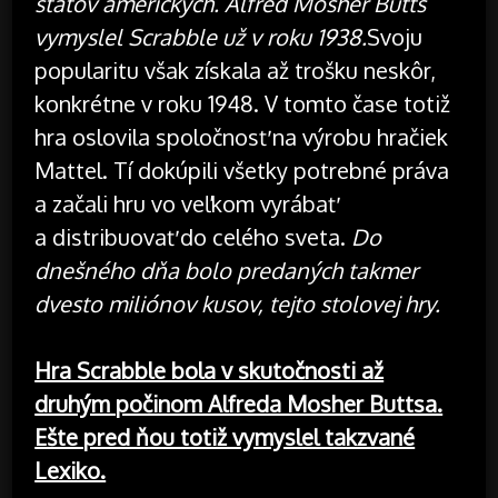
štátov amerických. Alfred Mosher Butts
vymyslel Scrabble už v roku 1938.
Svoju
popularitu však získala až trošku neskôr,
konkrétne v roku 1948. V tomto čase totiž
hra oslovila spoločnosť na výrobu hračiek
Mattel. Tí dokúpili všetky potrebné práva
a začali hru vo veľkom vyrábať
a distribuovať do celého sveta.
Do
dnešného dňa bolo predaných takmer
dvesto miliónov kusov, tejto stolovej hry.
Hra Scrabble bola v skutočnosti až
druhým počinom Alfreda Mosher Buttsa.
Ešte pred ňou totiž vymyslel takzvané
Lexiko.