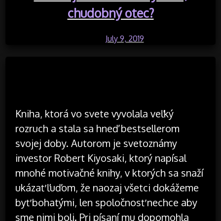
chudobný otec?
Posted on
July 9, 2019
by
Kniha, ktorá vo svete vyvolala veľký
rozruch a stala sa hneď bestsellerom
svojej doby. Autorom je svetoznámy
investor Robert Kiyosaki, ktorý napísal
mnohé motivačné knihy, v ktorých sa snaží
ukázať ľuďom, že naozaj všetci dokážeme
byť bohatými, len spoločnosť nechce aby
sme nimi boli. Pri písaní mu dopomohla