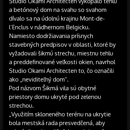
Štúdio Okami Architecten vykopalo tehlu
a betónový dom na svahu so svahom
dívalo sa na údolnú krajinu Mont-de-
l‘Enclus v nádhernom Belgicku.
Namiesto dodržiavania prísnych
stavebných predpisov v oblasti, ktoré by
vyžadovali šikmú strechu, miestnu tehlu
a preddefinované veľkosti okien, navrhol
Studio Okami Architecten to, čo označili
ako „neviditeľný dom“.
Pod názvom Šikmá vila sú obytné
priestory domu ukryté pod zelenou
strechou.
„Využitím skloneného terénu na ukrytie
bola mestská rada presvedčená, aby