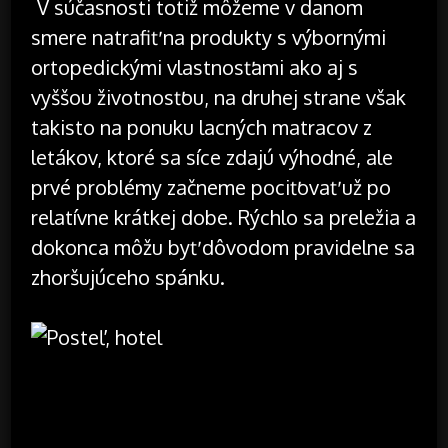
V súčasnosti totiž môžeme v danom
smere natrafiť na produkty s výbornými
ortopedickými vlastnosťami ako aj s
vyššou životnosťou, na druhej strane však
takisto na ponuku lacných matracov z
letákov, ktoré sa síce zdajú výhodné, ale
prvé problémy začneme pociťovať už po
relatívne krátkej dobe. Rýchlo sa preležia a
dokonca môžu byť dôvodom pravidelne sa
zhoršujúceho spánku.
O životnosti matraca zvykne napovedať dĺžka
záručnej doby.