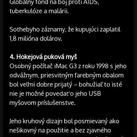
Globálny fond na boj proti AIDS,
tuberkulóze a malárii.
Sothebyho záznamy, že kupujúci zaplatil
1,8 milióna dolárov.
4. Hokejová puková myš
Osobný počítač iMac G3 z roku 1998 s jeho
odvážnym, priesvitným farebným obalom
bol veľmi dobre prijatý – bohužiaľ to isté
nie je možné povedať o jeho USB
myšovom príslušenstve.
Jeho kruhový dizajn bol posmievaný ako
nešikovný na použitie a bez zjavného